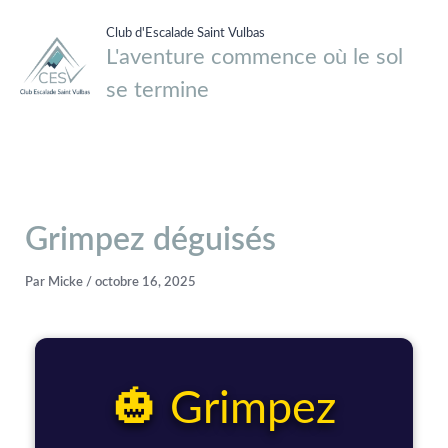
Aller
Club d'Escalade Saint Vulbas
au
L'aventure commence où le sol
contenu
se termine
Grimpez déguisés
Par
Micke
/
octobre 16, 2025
🎃 Grimpez